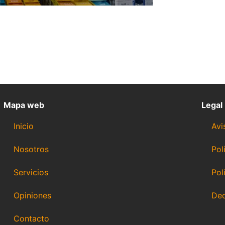
Mapa web
Legal
Inicio
Avi
Nosotros
Pol
Servicios
Pol
Opiniones
Dec
Contacto