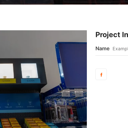
Project I
Name
Exampl